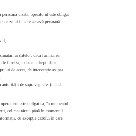
a persoana vizată, operatorul este obligat
ția cazului în care această persoană
zul;
tinatari ai datelor; dacă furnizarea
a le furniza; existența drepturilor
ptului de acces, de intervenție asupra
;
a autorității de supraveghere, ținând
, operatorul este obligat ca, în momentul
terți, cel mai târziu până în momentul
nformații, cu excepția cazului în care