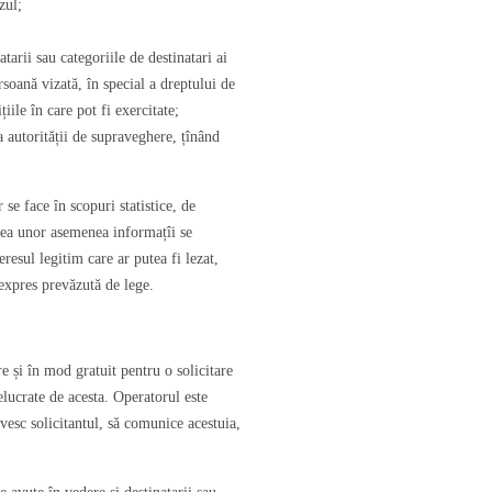
zul;
tarii sau categoriile de destinatari ai
rsoană vizată, în special a dreptului de
iile în care pot fi exercitate;
a autorității de supraveghere, țînând
 se face în scopuri statistice, de
izarea unor asemenea informațîi se
resul legitim care ar putea fi lezat,
 expres prevăzută de lege.
e și în mod gratuit pentru o solicitare
elucrate de acesta. Operatorul este
ivesc solicitantul, să comunice acestuia,