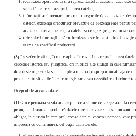
identitatea operatorului și a reprezentantului acestuia, dacă este ca
scopul în care se face prelucrarea datelor;
informații suplimentare, precum: categoriile de date vizate, destina
datelor, existența drepturilor prevăzute de prezența lege pentru pe
acces, de intervenție asupra datelor și de opoziție, precum și condiț
orice alte informații a căror furnizare este impusă prin dispoziție 
seama de specificul prelucrării.
(3)
Prevederile alin.
(2)
nu se aplică în cazul în care prelucrarea datelor
cercetare istorică sau științifică, ori în orice alte situațîi în care furn
dovedește imposibilă sau ar implică un efort disproporționat față de inte
precum și în situațiile în care înregistrarea sau dezvăluirea datelor este
Dreptul de acces la date
(1)
Orice persoană vizată are dreptul de a obține de la operator, la cerer
pe an, confirmarea faptului că datele care o privesc sunt sau nu sunt pr
obligat, în situația în care prelucrează date cu caracter personal care pr
împreună cu confirmarea, cel puțin următoarele: