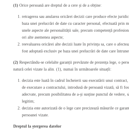
(1)
Orice persoană are dreptul de a cere și de a obține:
retragerea sau anularea oricărei decizii care produce efecte juridic
baza unei prelucrări de date cu caracter personal, efectuată prin m
unele aspecte ale personalității sale, precum competență profesion
ori alte asemenea aspecte;
reevaluarea oricărei alte decizii luate în privința sa, care o afect
fost adoptată exclusiv pe baza unei prelucrări de date care întruneșt
(2)
Respectându-se celelalte garanții prevăzute de prezența lege, o pers
natură celei vizate la alin. (1), numai în următoarele situațîi:
decizia este luată în cadrul încheierii sau executării unui contract
de executare a contractului, introdusă de persoană vizată, să fi fos
adecvate, precum posibilitatea de a-și susține punctul de vedere, s
legitim;
decizia este autorizată de o lege care precizează măsurile ce garan
persoanei vizate.
Dreptul la ștergerea datelor