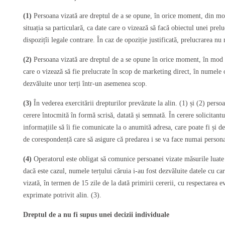
(1)
Persoana vizată are dreptul de a se opune, în orice moment, din mot
situația sa particulară, ca date care o vizează să facă obiectul unei prelu
dispozițîi legale contrare. În caz de opoziție justificată, prelucrarea nu
(2)
Persoana vizată are dreptul de a se opune în orice moment, în mod gra
care o vizează să fie prelucrate în scop de marketing direct, în numele o
dezvăluite unor terți într-un asemenea scop.
(3)
În vederea exercitării drepturilor prevăzute la alin. (1) și (2) perso
cerere întocmită în formă scrisă, datată și semnată. În cerere solicitant
informațiile să îi fie comunicate la o anumită adresa, care poate fi și de
de corespondență care să asigure că predarea i se va face numai persona
(4)
Operatorul este obligat să comunice persoanei vizate măsurile luate 
dacă este cazul, numele terțului căruia i-au fost dezvăluite datele cu ca
vizată, în termen de 15 zile de la dată primirii cererii, cu respectarea e
exprimate potrivit alin. (3).
Dreptul de a nu fi supus unei decizii individuale