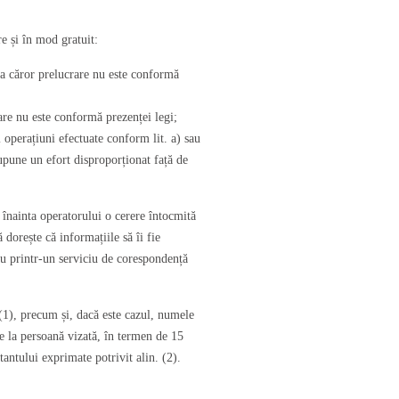
e și în mod gratuit:
r a căror prelucrare nu este conformă
are nu este conformă prezenței legi;
ei operațiuni efectuate conform lit. a) sau
upune un efort disproporționat față de
 înainta operatorului o cerere întocmită
 dorește că informațiile să îi fie
au printr-un serviciu de corespondență
(1), precum și, dacă este cazul, numele
re la persoană vizată, în termen de 15
itantului exprimate potrivit alin. (2).