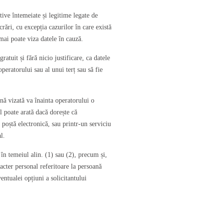
ive întemeiate și legitime legate de
crări, cu excepția cazurilor în care există
 mai poate viza datele în cauză.
tuit și fără nicio justificare, ca datele
peratorului sau al unui terț sau să fie
ană vizată va înainta operatorului o
ul poate arată dacă dorește că
 poștă electronică, sau printr-un serviciu
l.
în temeiul alin. (1) sau (2), precum și,
racter personal referitoare la persoană
ventualei opțiuni a solicitantului