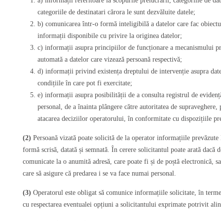
a) informații referitoare la scopurile prelucrării, categoriile de da
categoriile de destinatari cărora le sunt dezvăluite datele;
b) comunicarea într-o formă inteligibilă a datelor care fac obiectu
informații disponibile cu privire la originea datelor;
c) informații asupra principiilor de funcționare a mecanismului pr
automată a datelor care vizează persoană respectivă;
d) informații privind existența dreptului de intervenție asupra dat
condițiile în care pot fi exercitate;
e) informații asupra posibilității de a consulta registrul de evidenț
personal, de a înainta plângere către autoritatea de supraveghere, 
atacarea deciziilor operatorului, în conformitate cu dispozițiile pr
(2)
Persoană vizată poate solicită de la operator informațiile prevăzute l
formă scrisă, datată și semnată. În cerere solicitantul poate arată dacă do
comunicate la o anumită adresă, care poate fi și de poștă electronică, s
care să asigure că predarea i se va face numai personal.
(3)
Operatorul este obligat să comunice informațiile solicitate, în termen
cu respectarea eventualei opțiuni a solicitantului exprimate potrivit ali