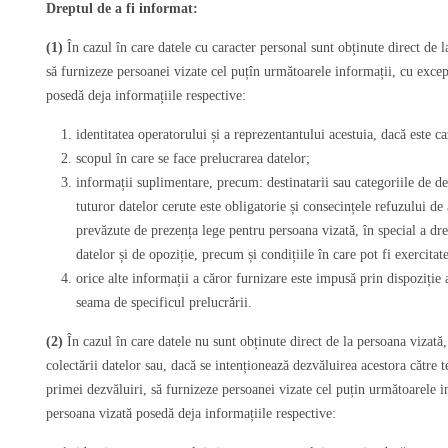
Dreptul de a fi informat:
(1)
În cazul în care datele cu caracter personal sunt obținute direct de l
să furnizeze persoanei vizate cel puțîn următoarele informații, cu excep
posedă deja informațiile respective:
identitatea operatorului și a reprezentantului acestuia, dacă este ca
scopul în care se face prelucrarea datelor;
informații suplimentare, precum: destinatarii sau categoriile de des
tuturor datelor cerute este obligatorie și consecințele refuzului de 
prevăzute de prezența lege pentru persoana vizată, în special a dre
datelor și de opoziție, precum și condițiile în care pot fi exercitate
orice alte informații a căror furnizare este impusă prin dispoziție 
seama de specificul prelucrării.
(2)
În cazul în care datele nu sunt obținute direct de la persoana vizată
colectării datelor sau, dacă se intenționează dezvăluirea acestora către 
primei dezvăluiri, să furnizeze persoanei vizate cel puțin următoarele i
persoana vizată posedă deja informațiile respective: