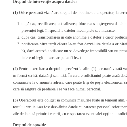
Dreptul de intervenție asupra datelor
(1)
Orice persoană vizată are dreptul de a obține de la operator, la cerer
după caz, rectificarea, actualizarea, blocarea sau ștergerea datelo
prezenței legi, în special a datelor incomplete sau inexacte;
după caz, transformarea în date anonime a datelor a căror prelucr
notificarea către terțîi cărora le-au fost dezvăluite datele a oricăr
b), dacă această notificare nu se dovedește imposibilă sau nu pres
interesul legitim care ar putea fi lezat.
(2)
Pentru exercitarea dreptului prevăzut la alin. (1) persoană vizată va
în formă scrisă, datată și semnată. În cerere solicitantul poate arată dacă
comunicate la o anumită adresa, care poate fi și de poștă electronică, s
care să asigure că predarea i se va face numai personal.
(3)
Operatorul este obligat să comunice măsurile luate în temeiul alin. 
terțului căruia i-au fost dezvăluite datele cu caracter personal referitoa
zile de la dată primirii cererii, cu respectarea eventualei opțiuni a solic
Dreptul de opoziție