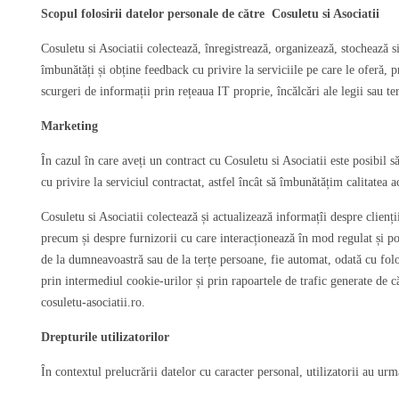
Scopul folosirii datelor personale de către Cosuletu si Asociatii
Cosuletu si Asociatii colectează, înregistrează, organizează, stochează s
îmbunătăți și obține feedback cu privire la serviciile pe care le oferă, 
scurgeri de informații prin rețeaua IT proprie, încălcări ale legii sau te
Marketing
În cazul în care aveți un contract cu Cosuletu si Asociatii este posibil
cu privire la serviciul contractat, astfel încât să îmbunătățim calitatea a
Cosuletu si Asociatii colectează și actualizează informațîi despre clienții s
precum și despre furnizorii cu care interacționează în mod regulat și poa
de la dumneavoastră sau de la terțe persoane, fie automat, odată cu folos
prin intermediul cookie-urilor și prin rapoartele de trafic generate de c
cosuletu-asociatii.ro.
Drepturile utilizatorilor
În contextul prelucrării datelor cu caracter personal, utilizatorii au urm