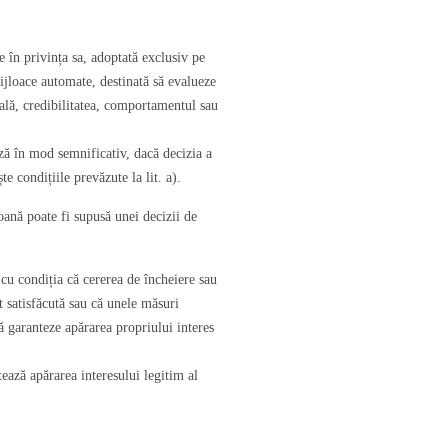
e în privința sa, adoptată exclusiv pe
ijloace automate, destinată să evalueze
ală, credibilitatea, comportamentul sau
ează în mod semnificativ, dacă decizia a
e condițiile prevăzute la lit. a).
oană poate fi supusă unei decizii de
, cu condiția că cererea de încheiere sau
t satisfăcută sau că unele măsuri
ă garanteze apărarea propriului interes
tează apărarea interesului legitim al