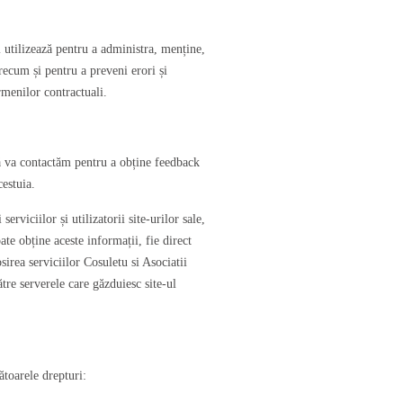
i utilizează pentru a administra, menține,
precum și pentru a preveni erori și
rmenilor contractuali.
 să va contactăm pentru a obține feedback
cestuia.
erviciilor și utilizatorii site-urilor sale,
te obține aceste informații, fie direct
irea serviciilor Cosuletu si Asociatii
ătre serverele care găzduiesc site-ul
ătoarele drepturi: