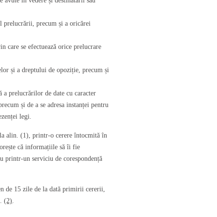
te avute în vedere și destinatarii sau
l prelucrării, precum și a oricărei
in care se efectuează orice prelucrare
elor și a dreptului de opoziție, precum și
ă a prelucrărilor de date cu caracter
precum și de a se adresa instanței pentru
ezenței legi.
a alin. (1), printr-o cerere întocmită în
rește că informațiile să îi fie
au printr-un serviciu de corespondență
 de 15 zile de la dată primirii cererii,
n.
(2)
.