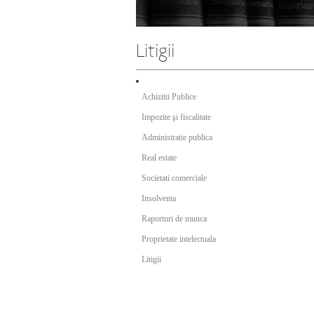
Achizitii Publice
Impozite şi fiscalitate
Administratie publica
Real estate
Societati comerciale
Insolventa
Raporturi de munca
Proprietate intelectuala
Litigii