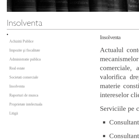
Insolventa
Achizitii Publice
Actualul cont
Impozite şi fiscalitate
mecanismelor 
Administratie publica
comerciale, a
Real estate
valorifica dr
Societati comerciale
materie const
Insolventa
intereselor cli
Raporturi de munca
Proprietate intelectuala
Serviciile pe 
Litigii
Consultanta
Consultanta