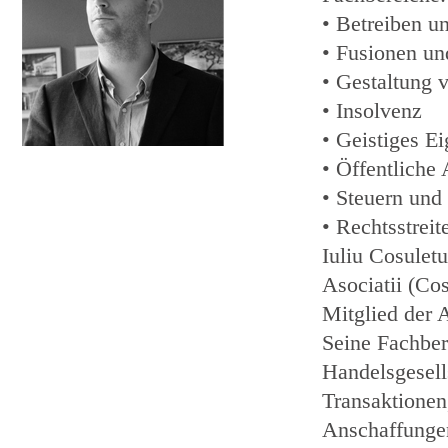
• Betreiben u
• Fusionen u
• Gestaltung 
• Insolvenz
• Geistiges E
• Öffentliche
• Steuern und
• Rechtsstreit
Iuliu Cosulet
Asociatii (Co
Mitglied der 
Seine Fachber
Handelsgesell
Transaktionen
Anschaffungen